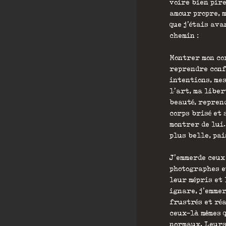
voire bien pire
amour propre, 
que j’étais ava
chemin :
Montrer mon co
reprendre conf
intentions, me
l’art, ma liber
beauté, repren
corps brisé et 
montrer de lui
plus belle, pai
J’emmerde ceux
photographes e
leur mépris et
ignare, j’emme
frustrés et ré
ceux-là mêmes q
normaux. Leurs