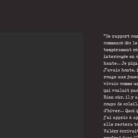
"Ce rapport co
commencé dès le
tempérament rés
interrogée en 
haute... Je piq
J'avais honte,
rouge aux joues
vivais comme u
qui voulait pas
Bien sûr, il y 
coups de soleil
d'hiver... Quoi 
j'ai appris à a
elle restera t
Valéry écrivait
profond dans l'