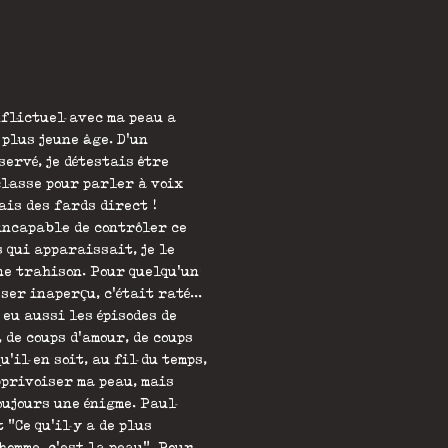
nflictuel avec ma peau a
 plus jeune âge. D'un
ervé, je détestais être
classe pour parler à voix
uais des fards direct !
 incapable de contrôler ce
 qui apparaissait, je le
ne trahison. Pour quelqu'un
ser inaperçu, c'était raté...
a eu aussi les épisodes de
, de coups d'amour, de coups
qu'il en soit, au fil du temps,
pprivoiser ma peau, mais
oujours une énigme. Paul
 "Ce qu'il y a de plus
homme, c'est la peau". Pour