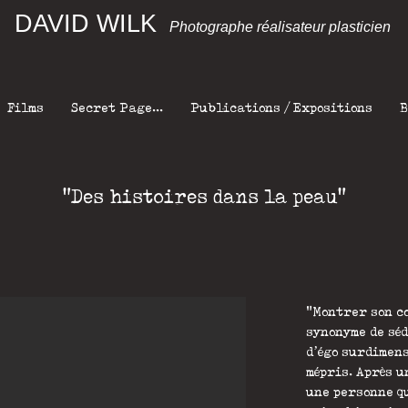
DAVID WILK
Photographe réalisateur plasticien
Films
Secret Page...
Publications / Expositions
B
"Des histoires dans la peau"
"Montrer son c
synonyme de sé
d’égo surdimens
mépris. Après u
une personne qu