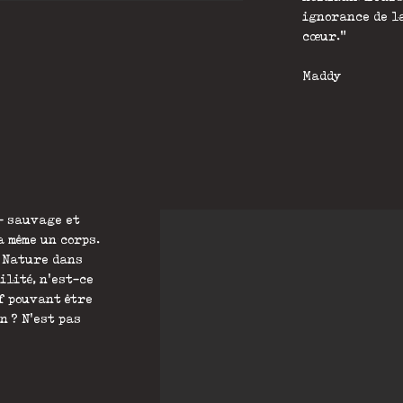
ignorance de la
cœur."
Maddy
- sauvage et
a même un corps.
a Nature dans
ilité, n'est-ce
if pouvant être
n ? N'est pas