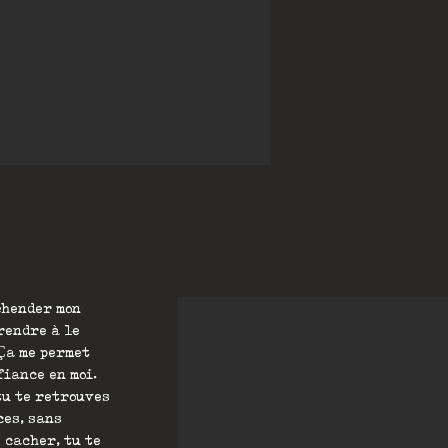
éhender mon
prendre à le
 Ça me permet
iance en moi.
tu te retrouves
ces, sans
e cacher, tu te