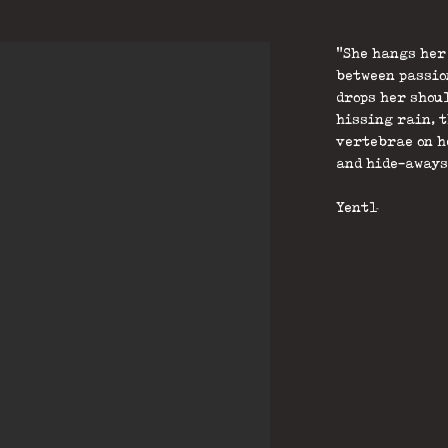
"She hangs her 
between passio
drops her shou
hissing rain, 
vertebrae on h
and hide-aways
Yentl