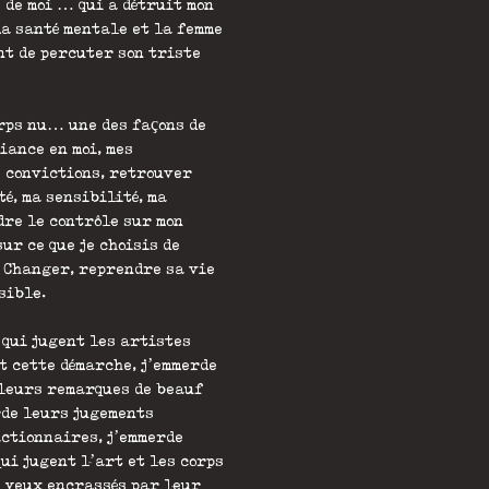
 de moi … qui a détruit mon
ma santé mentale et la femme
nt de percuter son triste
rps nu… une des façons de
iance en moi, mes
s convictions, retrouver
té, ma sensibilité, ma
dre le contrôle sur mon
sur ce que je choisis de
. Changer, reprendre sa vie
sible.
 qui jugent les artistes
t cette démarche, j’emmerde
 leurs remarques de beauf
rde leurs jugements
actionnaires, j’emmerde
ui jugent l’art et les corps
 yeux encrassés par leur